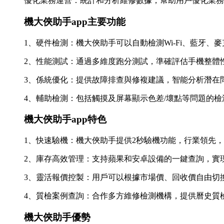
優化業務運營：統計和分析維修數據，幫助用戶優化業務
機大俠助手app主要功能
1、硬件檢測：機大俠助手可以自動檢測Wi-Fi、藍牙
2、性能測試：通過多維度跑分測試，準確評估手機整體
3、係統優化：提供故障排查與修複建議，智能分析潛在
4、輔助檢測：包括觸摸及屏幕顯示色差/壞點等問題的
機大俠助手app特色
1、快速驗機：機大俠助手提供2秒驗機功能，行業領先
2、庫存高效管理：支持蘋果和安卓設備的一鍵查詢，實
3、靈活報價控製：用戶可以根據市場價、回收價自由切
4、質檢案例查詢：合作多方維修檢測機構，提供曆史質
機大俠助手優勢