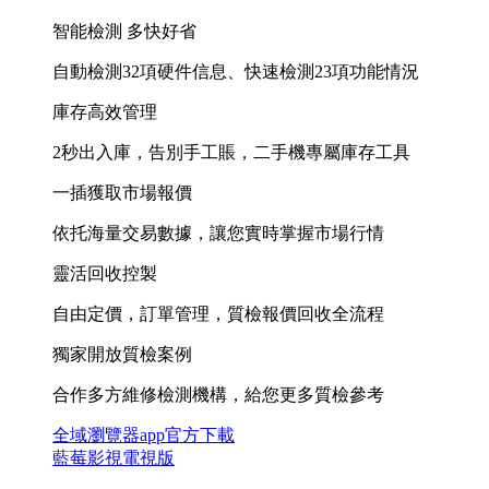
智能檢測 多快好省
自動檢測32項硬件信息、快速檢測23項功能情況
庫存高效管理
2秒出入庫，告別手工賬，二手機專屬庫存工具
一插獲取市場報價
依托海量交易數據，讓您實時掌握市場行情
靈活回收控製
自由定價，訂單管理，質檢報價回收全流程
獨家開放質檢案例
合作多方維修檢測機構，給您更多質檢參考
全域瀏覽器app官方下載
藍莓影視電視版